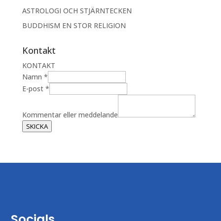
ASTROLOGI OCH STJÄRNTECKEN
BUDDHISM EN STOR RELIGION
Kontakt
KONTAKT
Namn
*
E
E-post
*
-
p
Kommentar eller meddelande
o
SKICKA
s
t
K
o
m
m
e
n
Socials