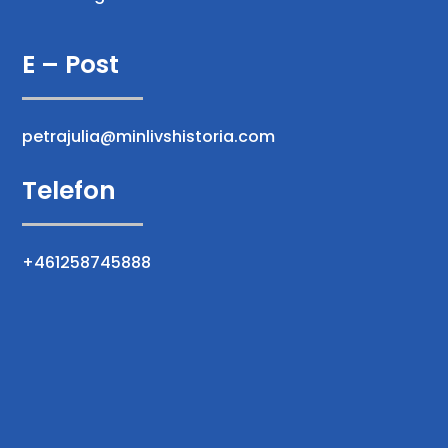
E – Post
petrajulia@minlivshistoria.com
Telefon
+461258745888