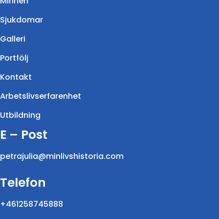
Minnen
Sjukdomar
Galleri
Portfölj
Kontakt
Arbetslivserfarenhet
Utbildning
E – Post
petrajulia@minlivshistoria.com
Telefon
+461258745888