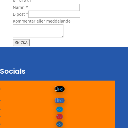
KONTAKT
Namn
*
eller
E-post
*
Namn
Kommentar eller meddelande
E-
post
SKICKA
Socials
Följ
Följ
Följ
Följ
Följ