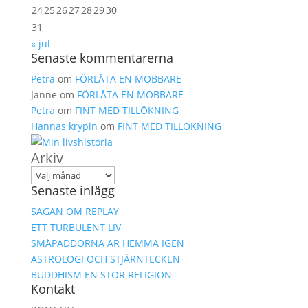
24
25
26
27
28
29
30
31
« jul
Senaste kommentarerna
Petra
om
FÖRLÅTA EN MOBBARE
Janne
om
FÖRLÅTA EN MOBBARE
Petra
om
FINT MED TILLÖKNING
Hannas krypin
om
FINT MED TILLÖKNING
Arkiv
Senaste inlägg
SAGAN OM REPLAY
ETT TURBULENT LIV
SMÅPADDORNA ÄR HEMMA IGEN
ASTROLOGI OCH STJÄRNTECKEN
BUDDHISM EN STOR RELIGION
Kontakt