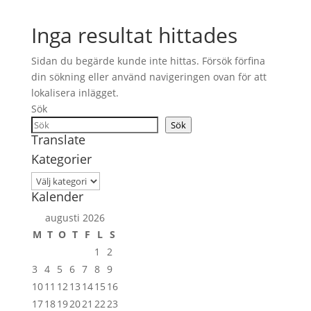
Inga resultat hittades
Sidan du begärde kunde inte hittas. Försök förfina
din sökning eller använd navigeringen ovan för att
lokalisera inlägget.
Sök
Sök
Translate
Kategorier
Kategorier
Kalender
augusti 2026
M
T
O
T
F
L
S
1
2
3
4
5
6
7
8
9
10
11
12
13
14
15
16
17
18
19
20
21
22
23