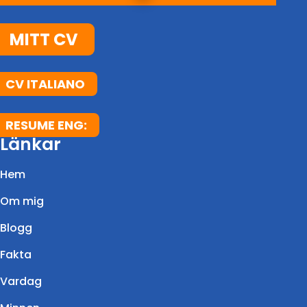
MITT CV
CV ITALIANO
RESUME ENG:
Länkar
Hem
Om mig
Blogg
Fakta
Vardag