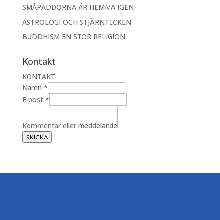
SMÅPADDORNA ÄR HEMMA IGEN
ASTROLOGI OCH STJÄRNTECKEN
BUDDHISM EN STOR RELIGION
Kontakt
KONTAKT
Namn
*
E-post
*
E
-
Kommentar eller meddelande
p
SKICKA
o
s
t
K
o
m
m