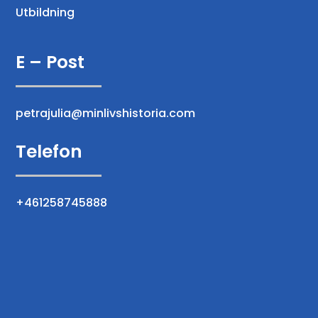
Utbildning
E – Post
petrajulia@minlivshistoria.com
Telefon
+461258745888