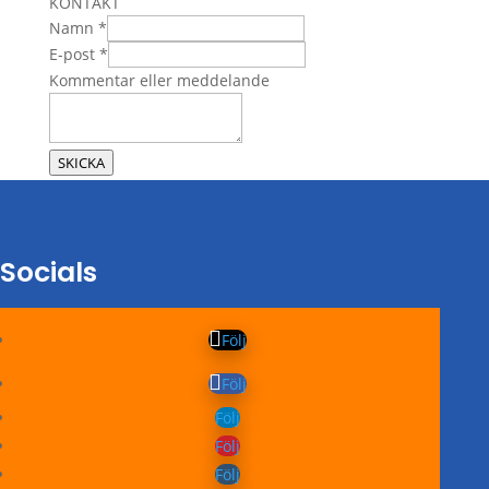
KONTAKT
Namn
*
Kommentar
E-post
*
eller
Kommentar eller meddelande
Namn
SKICKA
Socials
Följ
Följ
Följ
Följ
Följ