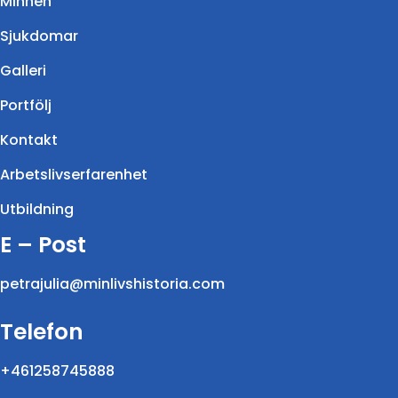
Minnen
Sjukdomar
Galleri
Portfölj
Kontakt
Arbetslivserfarenhet
Utbildning
E – Post
petrajulia@minlivshistoria.com
Telefon
+461258745888