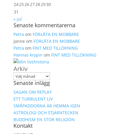
24
25
26
27
28
29
30
31
« jul
Senaste kommentarerna
Petra
om
FÖRLÅTA EN MOBBARE
Janne
om
FÖRLÅTA EN MOBBARE
Petra
om
FINT MED TILLÖKNING
Hannas krypin
om
FINT MED TILLÖKNING
Arkiv
Senaste inlägg
SAGAN OM REPLAY
ETT TURBULENT LIV
SMÅPADDORNA ÄR HEMMA IGEN
ASTROLOGI OCH STJÄRNTECKEN
BUDDHISM EN STOR RELIGION
Kontakt