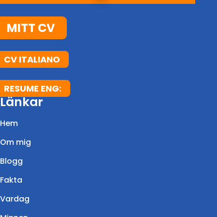
MITT CV
CV ITALIANO
RESUME ENG:
Länkar
Hem
Om mig
Blogg
Fakta
Vardag