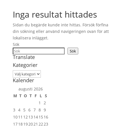
Inga resultat hittades
Sidan du begärde kunde inte hittas. Försök förfina
din sökning eller använd navigeringen ovan för att
lokalisera inlägget.
Sök
Sök
Translate
Kategorier
Kategorier
Kalender
augusti 2026
M
T
O
T
F
L
S
1
2
3
4
5
6
7
8
9
10
11
12
13
14
15
16
17
18
19
20
21
22
23