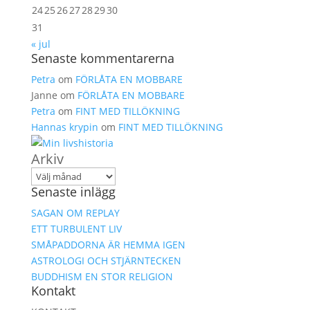
24
25
26
27
28
29
30
31
« jul
Senaste kommentarerna
Petra
om
FÖRLÅTA EN MOBBARE
Janne
om
FÖRLÅTA EN MOBBARE
Petra
om
FINT MED TILLÖKNING
Hannas krypin
om
FINT MED TILLÖKNING
Arkiv
Senaste inlägg
SAGAN OM REPLAY
ETT TURBULENT LIV
SMÅPADDORNA ÄR HEMMA IGEN
ASTROLOGI OCH STJÄRNTECKEN
BUDDHISM EN STOR RELIGION
Kontakt