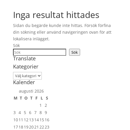
Inga resultat hittades
Sidan du begärde kunde inte hittas. Försök förfina
din sökning eller använd navigeringen ovan för att
lokalisera inlägget.
Sök
Sök
Translate
Kategorier
Kategorier
Kalender
augusti 2026
M
T
O
T
F
L
S
1
2
3
4
5
6
7
8
9
10
11
12
13
14
15
16
17
18
19
20
21
22
23