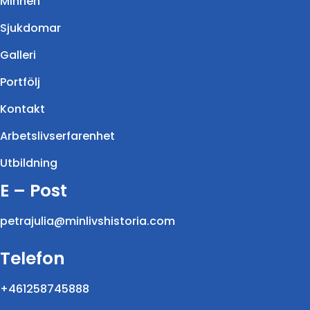
Minnen
Sjukdomar
Galleri
Portfölj
Kontakt
Arbetslivserfarenhet
Utbildning
E – Post
petrajulia@minlivshistoria.com
Telefon
+461258745888