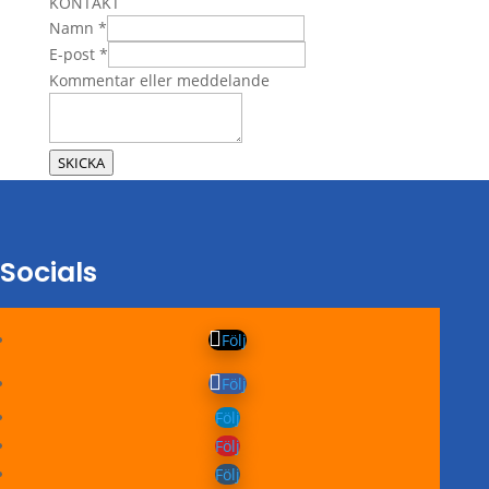
KONTAKT
meddelande
Namn
*
eller
E-post
*
Namn
Kommentar eller meddelande
SKICKA
Socials
Följ
Följ
Följ
Följ
Följ