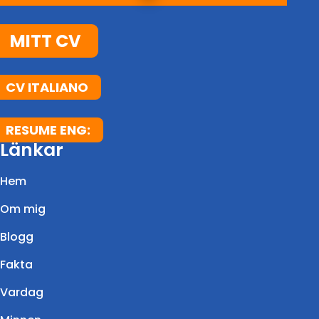
MITT CV
CV ITALIANO
RESUME ENG:
Länkar
Hem
Om mig
Blogg
Fakta
Vardag