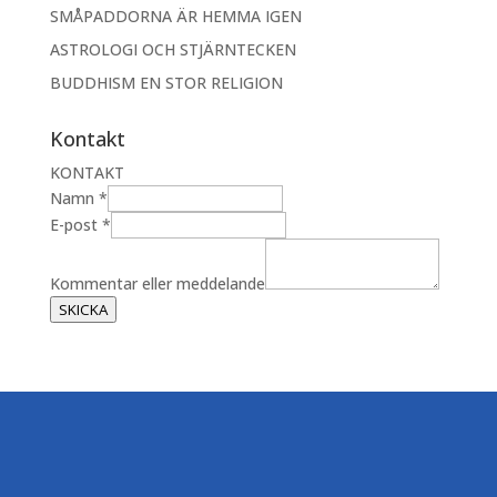
SMÅPADDORNA ÄR HEMMA IGEN
ASTROLOGI OCH STJÄRNTECKEN
BUDDHISM EN STOR RELIGION
Kontakt
KONTAKT
Namn
*
E-post
*
E
-
Kommentar eller meddelande
p
SKICKA
o
s
t
m
e
d
d