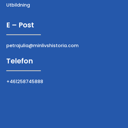
Utbildning
E – Post
petrajulia@minlivshistoria.com
Telefon
+461258745888